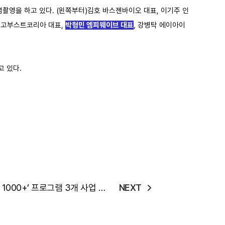
영을 하고 있다. (왼쪽부터)김호 바스젠바이오 대표, 이기주 인
 망고부스트코리아 대표,
박형민 엠피웨이브 대표
, 강병탁 에이아이
고 있다.
000+’ 프로그램 3개 사업 과
NEXT
제 선정